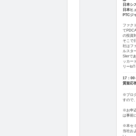
日本シ
日本ヒ
PTCジ
ファク
てPD
の投資
そこで
社はフ
ルスタ
SIe
ッカー
リーI
17：00
質疑応
※プロ
すので
※お申
は事前
※本セ
当社お
い。