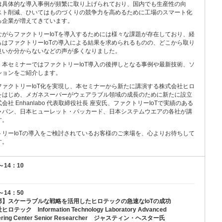
は具体的な導入事例が頻繁に取り上げられており、国内でも生産性の向
スト削減、ひいてはものづくりの競争力を高めるために工場のスマート化
る企業が増えてきています。
ながらファクトリーIoTを導入するためには様々な課題が存在しており、経
らはファクトリーIoTの導入による結果を求められるものの、どこから取り
良いか分からないなどの声が多くなりました。
、本セミナーではファクトリーIoT導入の後押しとなる事例や最新技術、ソ
ションをご紹介します。
ファクトリーIoT化を実現し、本セミナーから新たに講演する株式会社ヒロ
をはじめ、メガネスーパーがウェアラブル領域の成長のために新たに設立
会社 Enhanlabo 代表取締役社長 座安氏、ファクトリーIoTで実績のある
ジャパン、日本ヒューレット・パッカード、日本システムウエアの各社が講
す。
トリーIoTの導入をご検討されているお客様のご来場を、心よりお待ちして
す。
～14：10
～14：50
部】スケーラブルな戦略を活用したヒロテックの急速なIoTの成功
テック Information Technology Laboratory Advanced
eering Center Senior Researcher ジャスティン・ヘスター氏