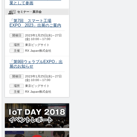
業として参画
セミナー・展示会
「第7回 スマート工場
EXPO 2023」出展のご案内
開催日
2023年1月25日(水)～27日
(金) 10:00～17:00
場所
東京ビッグサイト
主催
RX Japan株式会社
「第9回ウェラブルEXPO」出
展のお知らせ
開催日
2023年1月25日(水)～27日
(金) 10:00～17:00
場所
東京ビッグサイト
主催
RX Japan株式会社