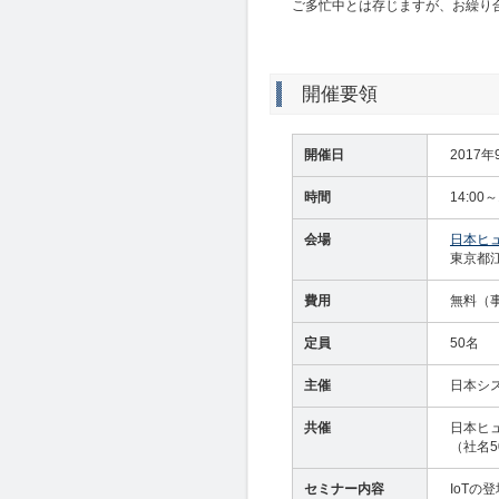
ご多忙中とは存じますが、お繰り
開催要領
開催日
2017
時間
14:00
会場
日本ヒ
東京都江
費用
無料（
定員
50名
主催
日本シ
共催
日本ヒ
（社名5
セミナー内容
IoT